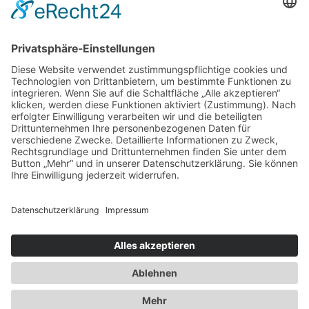
Raiffeisenstraße 1, 46562 Voerde
Ansprechpartnerinnen:
Alexa Köhler und Katharina Willemsen
Telefon: 0281 922-3145
E-Mail:
mitmachen@buergerstiftung-rhein-lippe.de
Bankverbindung:
Volksbank Rhein-Lippe eG
Kontoinhaber: KREA(K)TIV - Kinder fördern -
Bürgerstiftung
IBAN: DE83 3566 0599 3001 1060 14
BIC: GENODED1RLW
Kontakt
Impressum
Datenschutz
Cookie-Einstellungen
Besuche uns auf Instagram
Die Bürgerstiftung KREAKTIV auf Facebook
©2023 Bürgerstiftung Rhein-Lippe Alle Rechte vorbehalten.