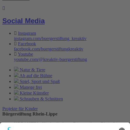
Social Media
Instagram
instagram.com/buergerstiftung_kreaktiv
Facebook
facebook.com/buergerstiftungkreaktiv
Youtube
youtube.com/@kreaktiv-buergerstiftung
Natur & Tiere
Ab auf die Bühne
Spiel, Sport und Spaß
Manege frei
Kleine Künstler
Schrauben & Schnitzen
Projekte für Kinder
Bürgerstiftung Rhein-Lippe
KREAKTIV - Kinder fördern - Bürgerstiftung Rhein-Lippe
Postalische Anschrift: